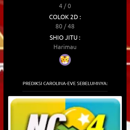
4 / 0
COLOK 2D :
80 / 48
SHIO JITU :
Harimau
PREDIKSI CAROLINA-EVE SEBELUMNYA: