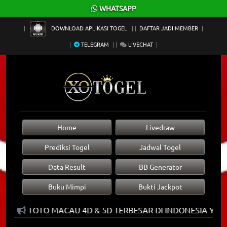
×
WHATSAPP
DOWNLOAD APLIKASI TOGEL
DAFTAR JADI MEMBER
TELEGRAM
LIVECHAT
Home
Livedraw
Prediksi Togel
Jadwal Togel
Data Result
BB Generator
Buku Mimpi
Bukti Jackpot
NDAR TOTO MACAU 4D & 5D TERBESAR DI INDONESIA YANG