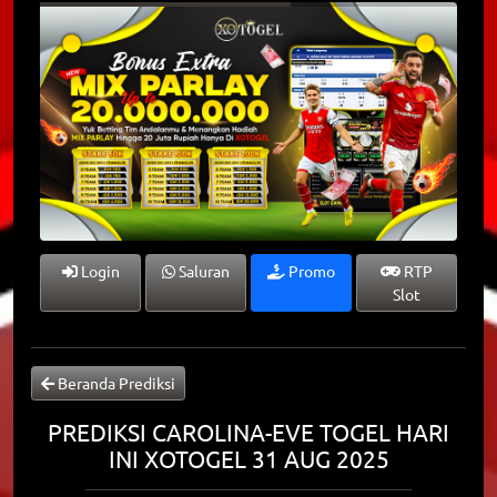
Login
Saluran
Promo
RTP
Slot
Beranda Prediksi
PREDIKSI CAROLINA-EVE TOGEL HARI
INI XOTOGEL 31 AUG 2025