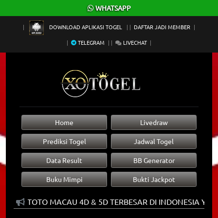
×
WHATSAPP
DOWNLOAD APLIKASI TOGEL
DAFTAR JADI MEMBER
TELEGRAM
LIVECHAT
Home
Livedraw
Prediksi Togel
Jadwal Togel
Data Result
BB Generator
Buku Mimpi
Bukti Jackpot
NDAR TOTO MACAU 4D & 5D TERBESAR DI INDONESIA YANG