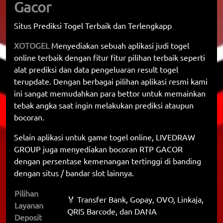
Gacor
Situs Prediksi Togel Terbaik dan Terlengkapp
XOTOGEL
Menyediakan sebuah aplikasi judi togel
online terbaik dengan fitur fitur pilihan terbaik seperti
alat prediksi dan data pengeluaran result togel
terupdate. Dengan berbagai pilihan aplikasi resmi kami
ini sangat memudahkan para bettor untuk memainkan
tebak angka saat ingin melakukan prediksi ataupun
bocoran.
Selain aplikasi untuk game togel online, LIVEDRAW
GROUP juga menyediakan bocoran RTP GACOR
dengan persentase kemenangan tertinggi di banding
dengan situs / bandar slot lainnya.
Pilihan
🏅 Transfer Bank, Gopay, OVO, Linkaja,
Layanan
QRIS Barcode, dan DANA
Deposit