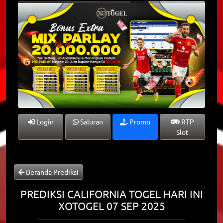
Login
Saluran
Promo
RTP
Slot
Beranda Prediksi
PREDIKSI CALIFORNIA TOGEL HARI INI
XOTOGEL 07 SEP 2025