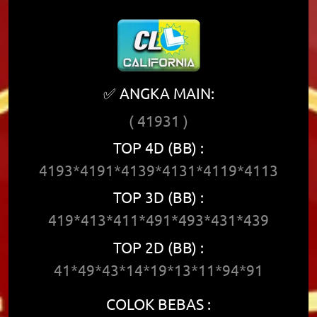
✅ ANGKA MAIN:
( 41931 )
TOP 4D (BB) :
4193*4191*4139*4131*4119*4113
TOP 3D (BB) :
419*413*411*491*493*431*439
TOP 2D (BB) :
41*49*43*14*19*13*11*94*91
COLOK BEBAS :