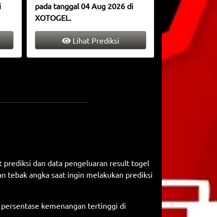
i
pada tanggal 04 Aug 2026 di
pada tanggal 
XOTOGEL.
XOTOGEL.
Lihat Prediksi
Liha
at prediksi dan data pengeluaran result togel
n tebak angka saat ingin melakukan prediksi
persentase kemenangan tertinggi di