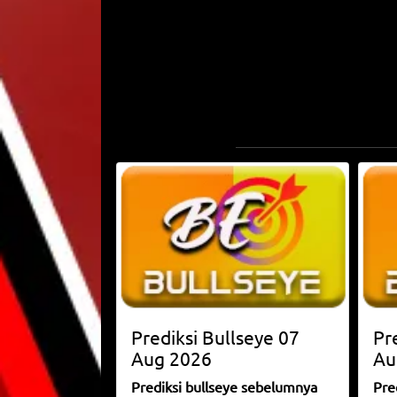
seye
08
Prediksi
Bullseye
07
Pr
Aug 2026
Au
e sebelumnya
Prediksi bullseye sebelumnya
Pre