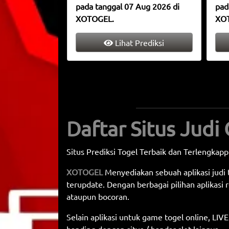
Aug 2026 di
pada tanggal 07 Aug 2026 di
pad
XOTOGEL.
XO
rediksi
Lihat Prediksi
Daftar Situs Judi
Situs Prediksi Togel Terbaik dan Terlengkapp
XOTOGEL
Menyediakan sebuah aplikasi judi to
terupdate. Dengan berbagai pilihan aplikas
ataupun bocoran.
Selain aplikasi untuk game togel online,