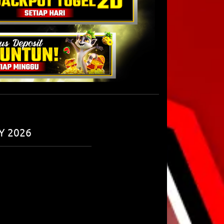
Y 2026