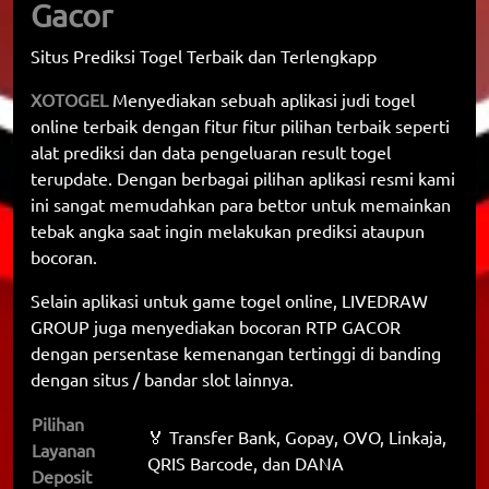
Gacor
Situs Prediksi Togel Terbaik dan Terlengkapp
XOTOGEL
Menyediakan sebuah aplikasi judi togel
online terbaik dengan fitur fitur pilihan terbaik seperti
alat prediksi dan data pengeluaran result togel
terupdate. Dengan berbagai pilihan aplikasi resmi kami
ini sangat memudahkan para bettor untuk memainkan
tebak angka saat ingin melakukan prediksi ataupun
bocoran.
Selain aplikasi untuk game togel online, LIVEDRAW
GROUP juga menyediakan bocoran RTP GACOR
dengan persentase kemenangan tertinggi di banding
dengan situs / bandar slot lainnya.
Pilihan
🏅 Transfer Bank, Gopay, OVO, Linkaja,
Layanan
QRIS Barcode, dan DANA
Deposit