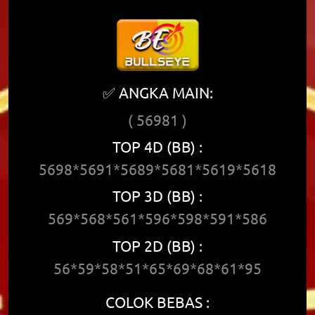
✅ ANGKA MAIN:
( 56981 )
TOP 4D (BB) :
5698*5691*5689*5681*5619*5618
TOP 3D (BB) :
569*568*561*596*598*591*586
TOP 2D (BB) :
56*59*58*51*65*69*68*61*95
COLOK BEBAS :