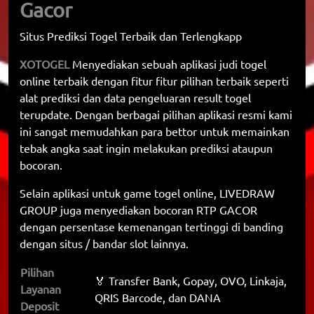
Gacor
Situs Prediksi Togel Terbaik dan Terlengkapp
XOTOGEL
Menyediakan sebuah aplikasi judi togel
online terbaik dengan fitur fitur pilihan terbaik seperti
alat prediksi dan data pengeluaran result togel
terupdate. Dengan berbagai pilihan aplikasi resmi kami
ini sangat memudahkan para bettor untuk memainkan
tebak angka saat ingin melakukan prediksi ataupun
bocoran.
Selain aplikasi untuk game togel online, LIVEDRAW
GROUP juga menyediakan bocoran RTP GACOR
dengan persentase kemenangan tertinggi di banding
dengan situs / bandar slot lainnya.
Pilihan
🏅 Transfer Bank, Gopay, OVO, Linkaja,
Layanan
QRIS Barcode, dan DANA
Deposit