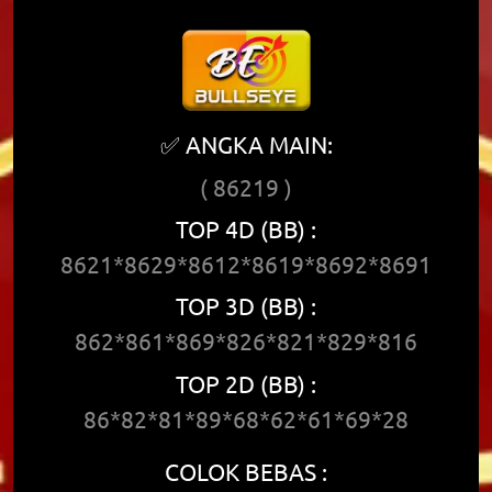
✅ ANGKA MAIN:
( 86219 )
TOP 4D (BB) :
8621*8629*8612*8619*8692*8691
TOP 3D (BB) :
862*861*869*826*821*829*816
TOP 2D (BB) :
86*82*81*89*68*62*61*69*28
COLOK BEBAS :