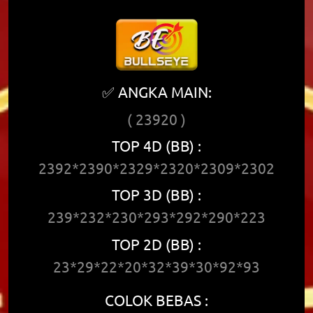
✅ ANGKA MAIN:
( 23920 )
TOP 4D (BB) :
2392*2390*2329*2320*2309*2302
TOP 3D (BB) :
239*232*230*293*292*290*223
TOP 2D (BB) :
23*29*22*20*32*39*30*92*93
COLOK BEBAS :