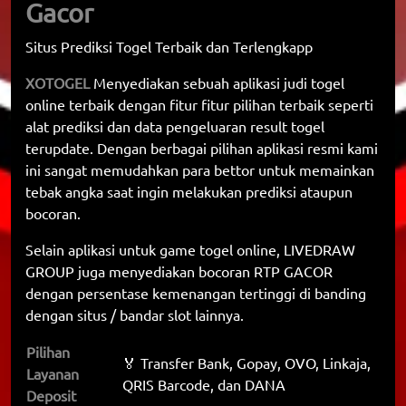
Gacor
Situs Prediksi Togel Terbaik dan Terlengkapp
XOTOGEL
Menyediakan sebuah aplikasi judi togel
online terbaik dengan fitur fitur pilihan terbaik seperti
alat prediksi dan data pengeluaran result togel
terupdate. Dengan berbagai pilihan aplikasi resmi kami
ini sangat memudahkan para bettor untuk memainkan
tebak angka saat ingin melakukan prediksi ataupun
bocoran.
Selain aplikasi untuk game togel online, LIVEDRAW
GROUP juga menyediakan bocoran RTP GACOR
dengan persentase kemenangan tertinggi di banding
dengan situs / bandar slot lainnya.
Pilihan
🏅 Transfer Bank, Gopay, OVO, Linkaja,
Layanan
QRIS Barcode, dan DANA
Deposit