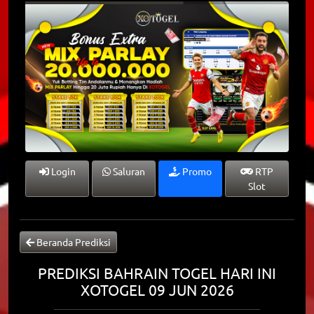
Login
Saluran
Promo
RTP
Slot
Beranda Prediksi
PREDIKSI BAHRAIN TOGEL HARI INI
XOTOGEL 09 JUN 2026