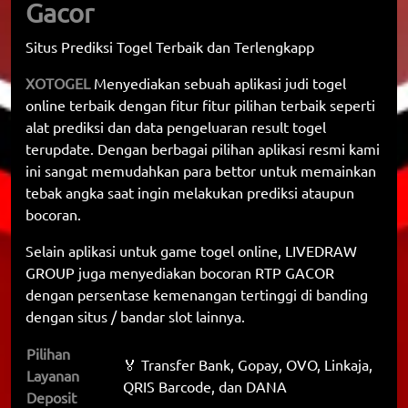
Gacor
Situs Prediksi Togel Terbaik dan Terlengkapp
XOTOGEL
Menyediakan sebuah aplikasi judi togel
online terbaik dengan fitur fitur pilihan terbaik seperti
alat prediksi dan data pengeluaran result togel
terupdate. Dengan berbagai pilihan aplikasi resmi kami
ini sangat memudahkan para bettor untuk memainkan
tebak angka saat ingin melakukan prediksi ataupun
bocoran.
Selain aplikasi untuk game togel online, LIVEDRAW
GROUP juga menyediakan bocoran RTP GACOR
dengan persentase kemenangan tertinggi di banding
dengan situs / bandar slot lainnya.
Pilihan
🏅 Transfer Bank, Gopay, OVO, Linkaja,
Layanan
QRIS Barcode, dan DANA
Deposit