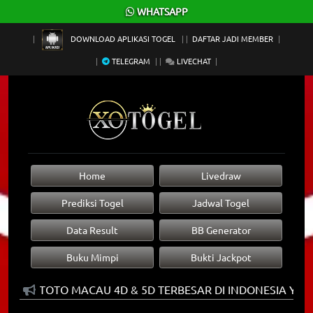
×
WHATSAPP
DOWNLOAD APLIKASI TOGEL
DAFTAR JADI MEMBER
TELEGRAM
LIVECHAT
Home
Livedraw
Prediksi Togel
Jadwal Togel
Data Result
BB Generator
Buku Mimpi
Bukti Jackpot
NDAR TOTO MACAU 4D & 5D TERBESAR DI INDONESIA YANG