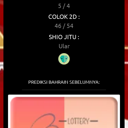
5 / 4
COLOK 2D :
46 / 54
SHIO JITU :
Ular
PREDIKSI BAHRAIN SEBELUMNYA: