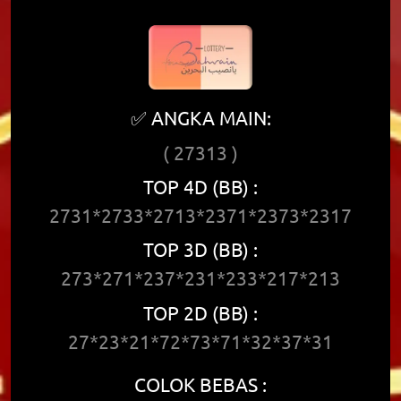
✅ ANGKA MAIN:
( 27313 )
TOP 4D (BB) :
2731*2733*2713*2371*2373*2317
TOP 3D (BB) :
273*271*237*231*233*217*213
TOP 2D (BB) :
27*23*21*72*73*71*32*37*31
COLOK BEBAS :