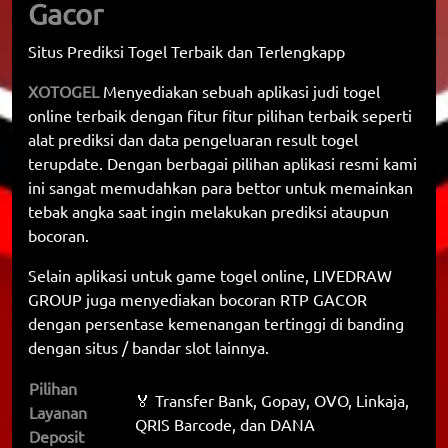
Gacor
Situs Prediksi Togel Terbaik dan Terlengkapp
XOTOGEL
Menyediakan sebuah aplikasi judi togel
online terbaik dengan fitur fitur pilihan terbaik seperti
alat prediksi dan data pengeluaran result togel
terupdate. Dengan berbagai pilihan aplikasi resmi kami
ini sangat memudahkan para bettor untuk memainkan
tebak angka saat ingin melakukan prediksi ataupun
bocoran.
Selain aplikasi untuk game togel online, LIVEDRAW
GROUP juga menyediakan bocoran RTP GACOR
dengan persentase kemenangan tertinggi di banding
dengan situs / bandar slot lainnya.
Pilihan
🏅 Transfer Bank, Gopay, OVO, Linkaja,
Layanan
QRIS Barcode, dan DANA
Deposit