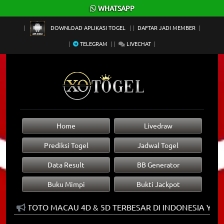
×
WHATSAPP
DOWNLOAD APLIKASI TOGEL
DAFTAR JADI MEMBER
TELEGRAM
LIVECHAT
Home
Livedraw
Prediksi Togel
Jadwal Togel
Data Result
BB Generator
Buku Mimpi
Bukti Jackpot
NDAR TOTO MACAU 4D & 5D TERBESAR DI INDONESIA YANG