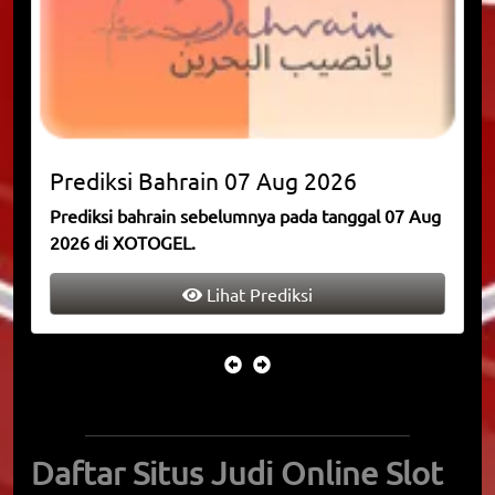
Prediksi
Bahrain
07 Aug 2026
Prediksi bahrain sebelumnya pada tanggal 07 Aug
2026 di XOTOGEL.
Lihat Prediksi
Daftar Situs Judi Online Slot