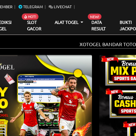
MEMBER
TELEGRAM
LIVECHAT
HOT!
NEW!
EDIKSI
SLOT
ALAT TOGEL
DATA
BUKTI
GEL
GACOR
RESULT
JACKPO
XOTOGEL BANDAR TOTO MAC