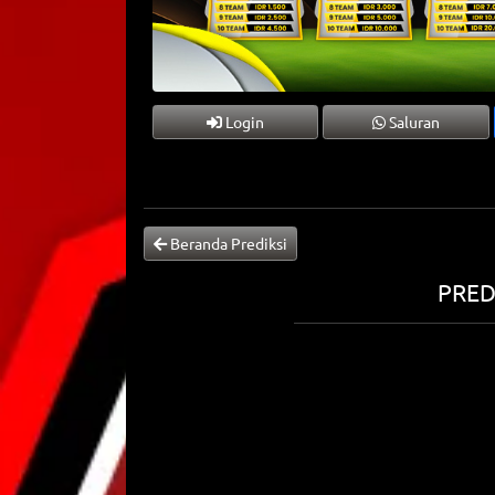
Login
Saluran
Beranda Prediksi
PRED