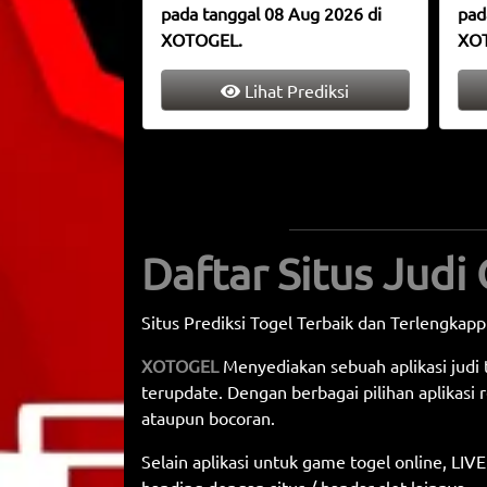
Aug 2026 di
pada tanggal 08 Aug 2026 di
pad
XOTOGEL.
XO
rediksi
Lihat Prediksi
Daftar Situs Judi
Situs Prediksi Togel Terbaik dan Terlengkapp
XOTOGEL
Menyediakan sebuah aplikasi judi to
terupdate. Dengan berbagai pilihan aplikas
ataupun bocoran.
Selain aplikasi untuk game togel online,