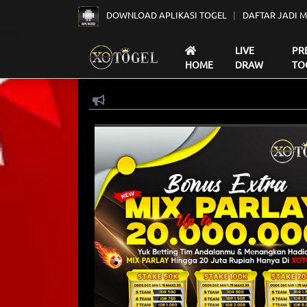
DOWNLOAD APLIKASI TOGEL
DAFTAR JADI 
LIVE
PR
HOME
DRAW
TO