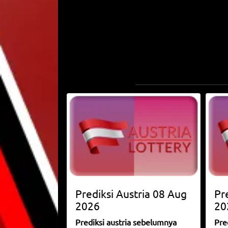
ria
09 Aug
Prediksi
Austria
08 Aug
Pr
2026
20
sebelumnya
Prediksi austria sebelumnya
Pre