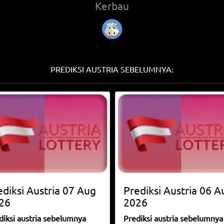
Kerbau
PREDIKSI AUSTRIA SEBELUMNYA:
ediksi
Austria
07 Aug
Prediksi
Austria
06 A
26
2026
diksi austria sebelumnya
Prediksi austria sebelumnya