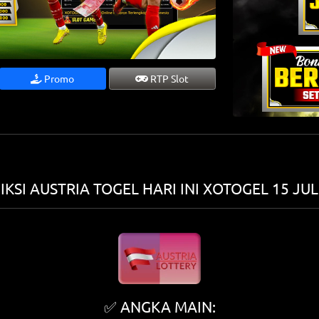
Promo
RTP Slot
IKSI AUSTRIA TOGEL HARI INI XOTOGEL 15 JUL
✅ ANGKA MAIN: